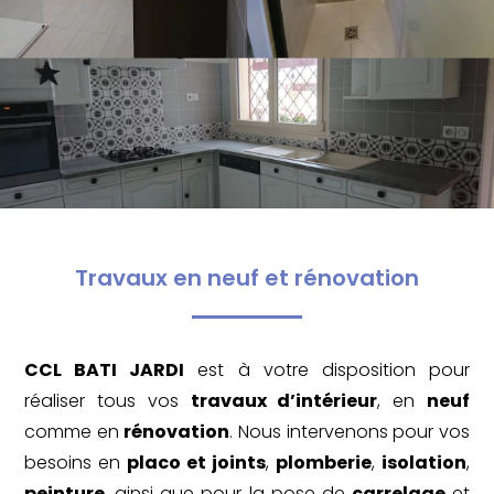
Travaux en neuf et rénovation
CCL BATI JARDI
est à votre disposition pour
réaliser tous vos
travaux d’intérieur
, en
neuf
comme en
rénovation
. Nous intervenons pour vos
besoins en
placo et joints
,
plomberie
,
isolation
,
peinture
, ainsi que pour la pose de
carrelage
et